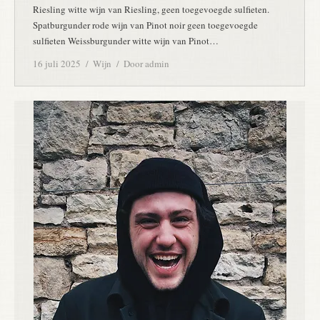
Riesling witte wijn van Riesling, geen toegevoegde sulfieten.
Spatburgunder rode wijn van Pinot noir geen toegevoegde
sulfieten Weissburgunder witte wijn van Pinot…
16 juli 2025
Wijn
Door
admin