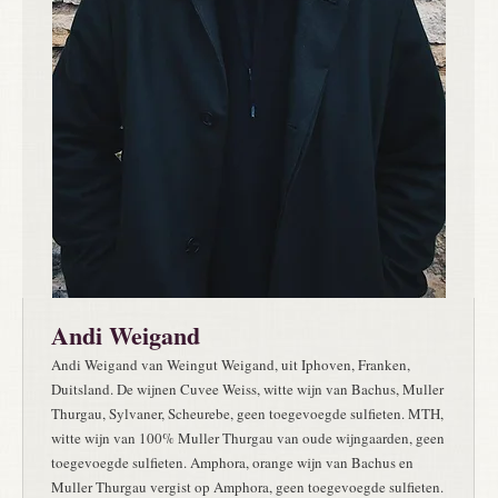
Andi Weigand
Andi Weigand van Weingut Weigand, uit Iphoven, Franken,
Duitsland. De wijnen Cuvee Weiss, witte wijn van Bachus, Muller
Thurgau, Sylvaner, Scheurebe, geen toegevoegde sulfieten. MTH,
witte wijn van 100% Muller Thurgau van oude wijngaarden, geen
toegevoegde sulfieten. Amphora, orange wijn van Bachus en
Muller Thurgau vergist op Amphora, geen toegevoegde sulfieten.